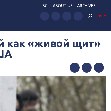
BCI
ABOUT US
ARCHIVES
ENG
й как «живой щит»
США
Facebook
Twitter
Telegram