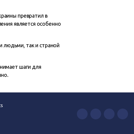
краины превратил в
ления является особенно
и людьми, так и страной
нимает шаги для
чно.
ts