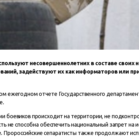
спользуют несовершеннолетних в составе своих 
аний, задействуют их как информаторов или пр
вом ежегодном отчете Государственного департамент
е.
ми боевиков происходит на территории, не подконт
асть не способна обеспечить национальный запрет на 
 Пророссийские сепаратисты также продолжают исп