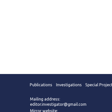
Publications
Investigations
Special Projec
Mailing address:
editor.investigator@gmail.com
Mirror website: