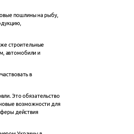
говые пошлины на рыбу,
одукцию,
акже строительные
м, автомобили и
частвовать в
вли. Это обязательство
о новые возможности для
 сферы действия
тнером Украины в