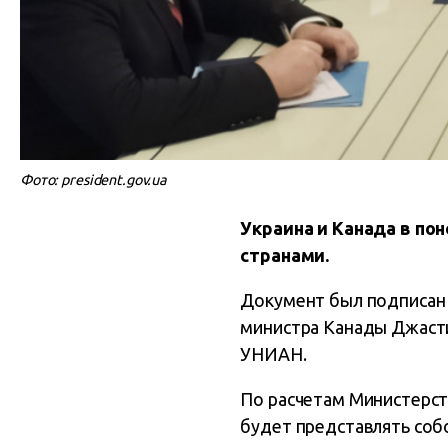
Фото: president.gov.ua
Украина и Канада в по
странами.
Документ был подписан 
министра Канады Джасти
УНИАН.
По расчетам Министерст
будет представлять соб