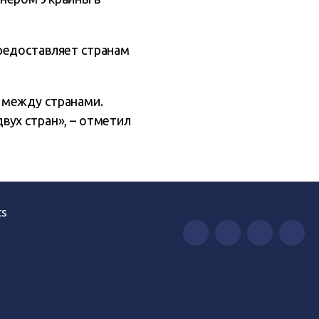
редоставляет странам
 между странами.
вух стран», – отметил
ts