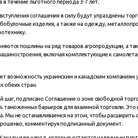
 в течение льготного периода 3-7 лет.
е вступления соглашения в силу будут упразднены тор
лебобулочные изделия, а также на одежду, металлопр
ротехнику.
дняются пошлины на ряд товаров агропродукции, а т
ашиностроения, включая комплектующие к самолета
ает возможность украинским и канадским компаниям у
х обеих стран.
й шаг, подписано Соглашение о зоне свободной торго
99% таможенных барьеров для взаимной торговли. Эт
а. Мы не останавливаемся на этом, чтобы расширить
Порошенко, комментируя подписанный документ.
Канаду и ее народ, которые остаются надежным пар