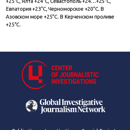
+25°С, Ялта +24°С, Севастополь +24…+25°С,
Евпатория +23°С, Черноморское +20°С. В
Азовском море +25°С. В Керченском проливе
+25°С.