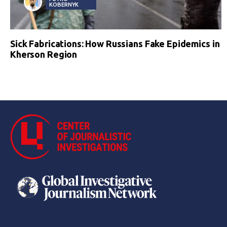
KOBERNYK
Sick Fabrications: How Russians Fake Epidemics in
Kherson Region