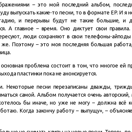
бражениями – это мой последний альбом, послед
уду выпускать какие-то песни, то в формате EP. И я н
тадию, и перерывы будут не такие большие, и д
я. А главное – время. Оно диктует свои правила.
ересуют, люди сохраняют в свои телефоны-айподы 
 же. Поэтому – это моя последняя большая работа,
вица.
основная проблема состоит в том, что многое ей п
ыхода пластинки пока не анонсируется.
и. Некоторые песни перезаписаны дважды, трижд
маться самой. Альбом получается очень авторский, 
хотелось бы иначе, но уже не могу – должна всё к
аботаю. Когда закончу работу – выпущу», – объясня
ольше не снимать клипы на новые песни. Теперь, по 