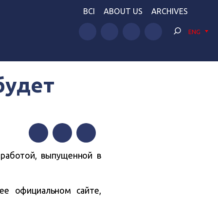
BCI
ABOUT US
ARCHIVES
ENG
будет
Facebook
Twitter
Telegram
 работой, выпущенной в
ее официальном сайте,