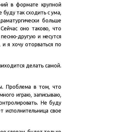
ний в формате крупной
е буду так сходить с ума,
раматургически больше
 Сейчас оно таково, что
песню-другую и несутся
 и я хочу оторваться по
риходится делать самой.
ы. Проблема в том, что
много играю, записываю,
онтролировать. Не буду
ет исполнительница свое
ее словам, будет только