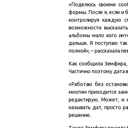
«Поделюсь своими соо
формы. После я, если и б
контролируя каждую с
возможности высказатьс
альбомы мало кого инт
дальше. Я поступаю так
полной», – рассказала пе
Как сообщила Земфира, 
Частично поэтому дата в
«Работаю без остановк
многим приходится зани
редактирую. Может, и 
называть дат, просто р
решение.
Также Земфира решила б