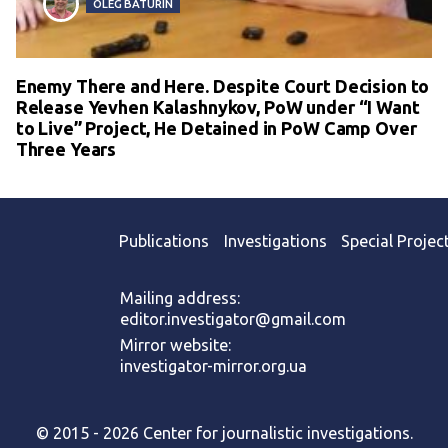
OLEG BATURIN
Enemy There and Here. Despite Court Decision to
Release Yevhen Kalashnykov, PoW under “I Want
to Live” Project, He Detained in PoW Camp Over
Three Years
Publications
Investigations
Special Projec
Mailing address:
editor.investigator@gmail.com
Mirror website:
investigator-mirror.org.ua
© 2015 - 2026 Center for journalistic investigations.