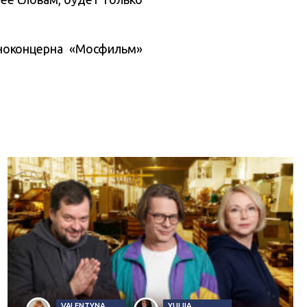
иноконцерна «Мосфильм»
VALENTYNA
YULIIA