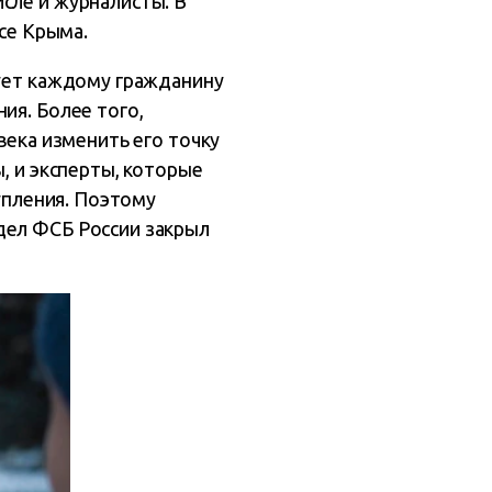
сле и журналисты. В
усе Крыма.
рует каждому гражданину
ия. Более того,
века изменить его точку
, и эксперты, которые
тупления. Поэтому
дел ФСБ России закрыл