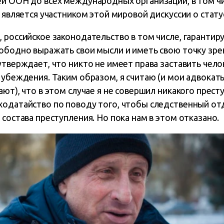
еи ООН до всех международных организаций, в том чи
я является участником этой мировой дискуссии о стат
, российское законодательство в том числе, гаранти
ободно выражать свои мысли и иметь свою точку зрен
утверждает, что никто не имеет права заставить чело
 убеждения. Таким образом, я считаю (и мои адвокаты
ают), что в этом случае я не совершил никакого прес
ходатайство по поводу того, чтобы следственный от
 состава преступления. Но пока нам в этом отказано.