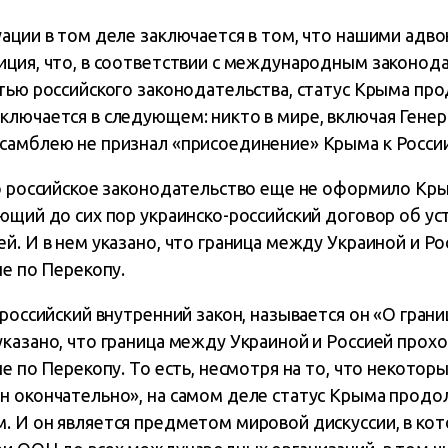
ации в том деле заключается в том, что нашими адв
иция, что, в соответствии с международным законода
стью российского законодательства, статус Крыма пр
ключается в следующем: никто в мире, включая Гене
самблею не признал «присоединение» Крыма к России
о российское законодательство еще не оформило Крым
ющий до сих пор украинско-российский договор об у
й. И в нем указано, что граница между Украиной и Р
не по Перекопу.
 российский внутренний закон, называется он «О гран
казано, что граница между Украиной и Россией прохо
не по Перекопу. То есть, несмотря на то, что некото
н окончательно», на самом деле статус Крыма прод
. И он является предметом мировой дискуссии, в ко