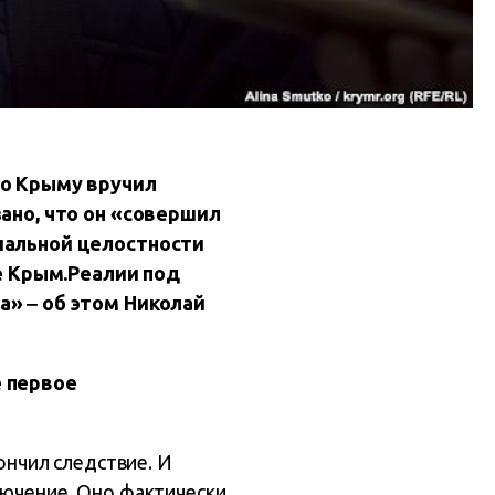
по Крыму вручил
ано, что он «совершил
иальной целостности
е Крым.Реалии под
» ‒ об этом Николай
е первое
ончил следствие. И
лючение. Оно фактически