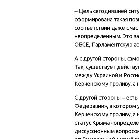
‒ Цель сегодняшней ситу
сформирована такая поз
соответствии даже с ча
неопределенным. Это за
ОБСЕ, Парламентскую ас
А с другой стороны, сам
Так, существует действу
между Украиной и Россие
Керченскому проливу, а 
С другой стороны ‒ есть
Федерации», в котором у
Керченскому проливу, а 
статус Крыма «определе
дискуссионным вопросом