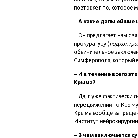
повторяет то, которое м
‒ А какие дальнейшие 
‒ Он предлагает нам с з
прокуратуру (
подконтро
обвинительное заключен
Симферополя, который в
‒ И в течение всего э
Крыма?
‒ Да, я уже фактически 
передвижении по Крыму.
Крыма вообще запрещен.
Институт нейрохирургии,
‒ В чем заключается су