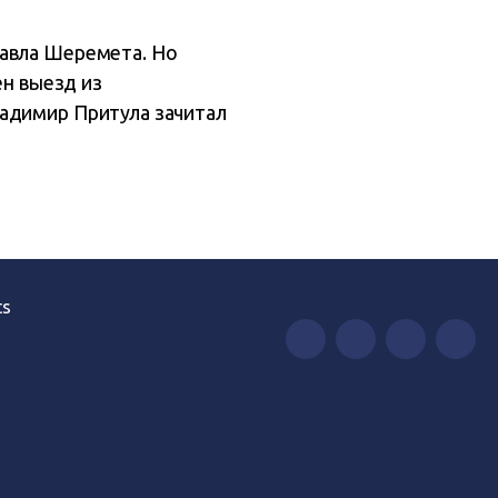
Павла Шеремета. Но
ен выезд из
ладимир Притула зачитал
ts