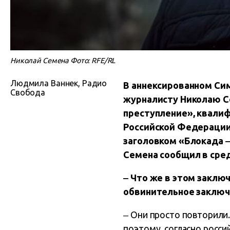
Николай Семена Фото: RFE/RL
Людмила Ваннек, Радио
В аннексированном Си
Свобода
журналисту Николаю Се
преступление», квали
Российской Федерации»
заголовком «Блокада 
Семена сообщил в сред
‒ Что же в этом заключ
обвинительное заключ
‒ Они просто повторили.
поэтому, согласно росс