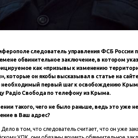
мферополе следователь управления ФСБ России 
мене обвинительное заключение, в котором указ
фицируемое как «призывы к изменению территор
, которые он якобы высказывал в статье на сайт
‒ необходимый первый шаг к освобождению Крыма
у Радiо Свобода по телефону из Крыма.
ении такого, чего не было раньше, ведь это уже н
ение в Ваш адрес?
 Дело в том, что следователь считает, что он уже зак
ийскому УПК, они обязаны вручить обвинительное зак