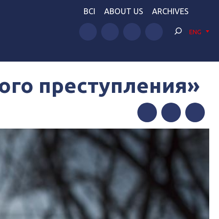
BCI
ABOUT US
ARCHIVES
ENG
кого преступления»
Facebook
Twitter
Telegram