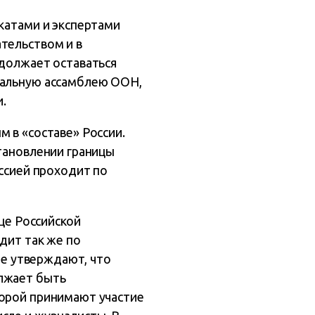
окатами и экспертами
тельством и в
одолжает оставаться
ральную ассамблею ООН,
.
 в «составе» России.
становлении границы
оссией проходит по
ице Российской
дит так же по
рые утверждают, что
олжает быть
торой принимают участие