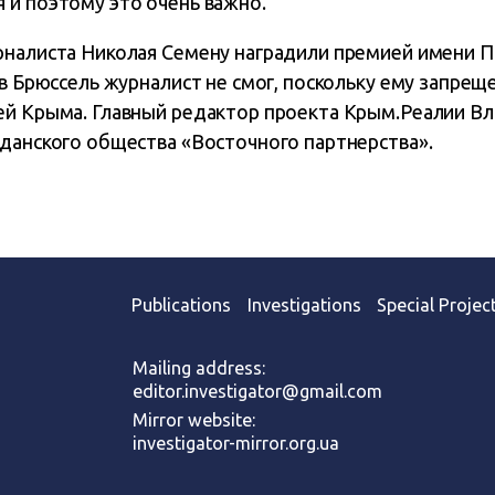
 и поэтому это очень важно.
рналиста Николая Семену наградили премией имени 
 в Брюссель журналист не смог, поскольку ему запрещ
ей Крыма. Главный редактор проекта Крым.Реалии В
жданского общества «Восточного партнерства».
Publications
Investigations
Special Projec
Mailing address:
editor.investigator@gmail.com
Mirror website:
investigator-mirror.org.ua