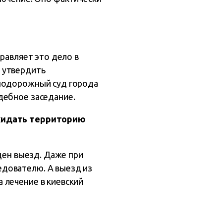
равляет это дело в
ы утвердить
знодорожный суд города
дебное заседание.
окидать территорию
щен выезд. Даже при
дователю. А выезд из
 лечение в киевский