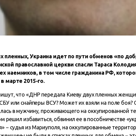
 пленных, Украина идет по пути обменов «по доб
ской православной церкви спасли Тараса Колодия
ех наемников, в том числе гражданина РФ, которо
 в марте 2015-го.
пишут, что «ДНР передала Киеву двух пленных женщи
СБУ или снайперы ВСУ? Может их взяли на поле боя? О
лась в мужчину, проживающего на оккупированной те
том решил избавиться, обвинил ее в пособничестве «ук
я» − судья из Мариуполя, на оккупированные террито
 женщины не были в списках пленных для обмена − эт