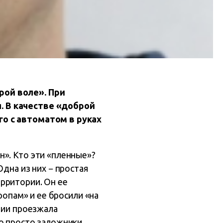
рой воле». При
. В качестве «доброй
го с автоматом в руках
н». Кто эти «пленные»?
дна из них − простая
рритории. Он ее
ропам» и ее бросили «на
рии проезжала
о просто заложники,