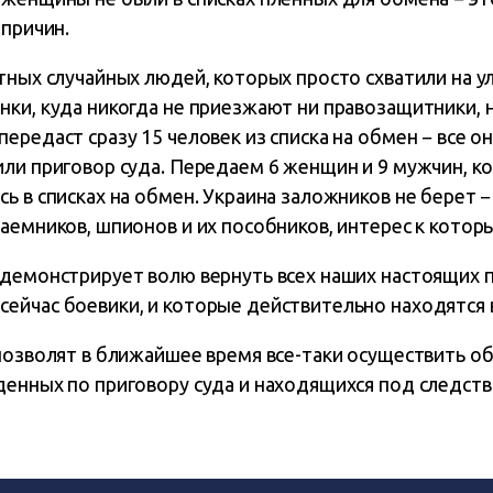
 причин.
тных случайных людей, которых просто схватили на ул
ки, куда никогда не приезжают ни правозащитники, 
ередаст сразу 15 человек из списка на обмен − все о
ли приговор суда. Передаем 6 женщин и 9 мужчин, ко
ь в списках на обмен. Украина заложников не берет 
аемников, шпионов и их пособников, интерес к котор
демонстрирует волю вернуть всех наших настоящих п
йчас боевики, и которые действительно находятся в
позволят в ближайшее время все-таки осуществить об
денных по приговору суда и находящихся под следств