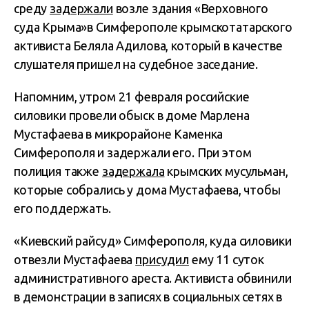
среду
задержали
возле здания «Верховного
суда Крыма»в Симферополе крымскотатарского
активиста Беляла Адилова, который в качестве
слушателя пришел на судебное заседание.
Напомним, утром 21 февраля российские
силовики провели обыск в доме Марлена
Мустафаева в микрорайоне Каменка
Симферополя и задержали его. При этом
полиция также
задержала
крымских мусульман,
которые собрались у дома Мустафаева, чтобы
его поддержать.
«Киевский райсуд» Симферополя, куда силовики
отвезли Мустафаева
присудил
ему 11 суток
административного ареста. Активиста обвинили
в демонстрации в записях в социальных сетях в