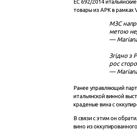
ЕС 692/2014 итальянски
товары из АРК в рамках Vi
МЗС напра
метою не
— Mariana
Згідно з 
рос сторо
— Mariana
Ранее управляющий пар
итальянской винной выст
краденые вина с оккупи
В связи с этим он обра
вино из оккупированного