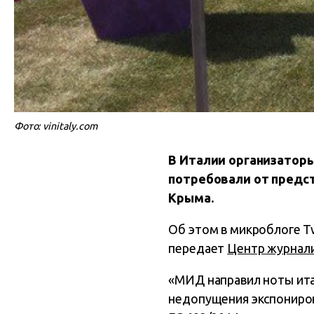
Фото: vinitaly.com
В Италии организаторы 
потребовали от предст
Крыма.
Об этом в микроблоге T
передает
Центр журнали
«МИД направил ноты ита
недопущения экспониро