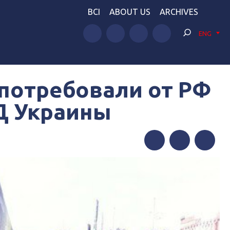
BCI
ABOUT US
ARCHIVES
ENG
 потребовали от РФ
Д Украины
Facebook
Twitter
Telegram