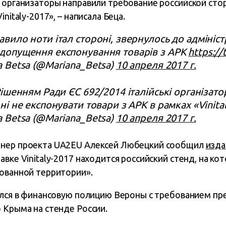
е организаторы направили требование российской сто
nitaly-2017», – написала Беца.
вило ноти італ стороні, звернулось до адміністр
допущення експонування товарів з АРК
https:/
 Betsa (@Mariana_Betsa)
10 апреля 2017 г.
Рішенням Ради ЄС 692/2014 італійські організат
ні не експонувати товари з АРК в рамках «Vinita
 Betsa (@Mariana_Betsa)
10 апреля 2017 г.
тнер проекта UA2EU Алексей Любецкий сообщил
изд
авке Vinitaly-2017 находится российский стенд, на к
рованной территории».
тился в финансовую полицию Вероны с требованием пр
 Крыма на стенде России.