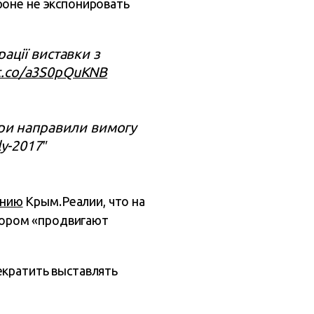
роне не экспонировать
ації виставки з
/t.co/a3S0pQuKNB
ори направили вимогу
ly-2017″
анию
Крым.Реалии, что на
отором «продвигают
екратить выставлять