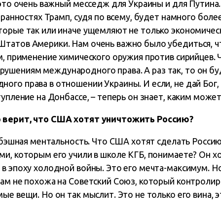
 это очень важный месседж для Украины и для Путина.
странностях Трамп, судя по всему, будет намного бол
торые так или иначе ущемляют не только экономичес
татов Америки. Нам очень важно было убедиться, чт
м, применение химического оружия против сирийцев. 
шениям международного права. А раз так, то он буд
го права в отношении Украины. И если, не дай Бог,
тупление на Донбассе, – теперь он знает, каким может
 верит, что США хотят уничтожить Россию?
гэбэшная ментальность. Что США хотят сделать Росси
и, которым его учили в школе КГБ, понимаете? Он х
 в эпоху холодной войны. Это его мечта-максимум. Н
рам не похожа на Советский Союз, который контролир
е вещи. Но он так мыслит. Это не только его вина, эт