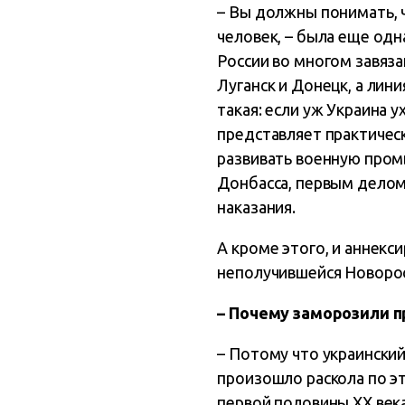
– Вы должны понимать, ч
человек, – была еще одн
России во многом завяза
Луганск и Донецк, а лин
такая: если уж Украина 
представляет практичес
развивать военную пром
Донбасса, первым делом
наказания.
А кроме этого, и аннекс
неполучившейся Новорос
– Почему заморозили п
– Потому что украинский
произошло раскола по эт
первой половины ХХ век