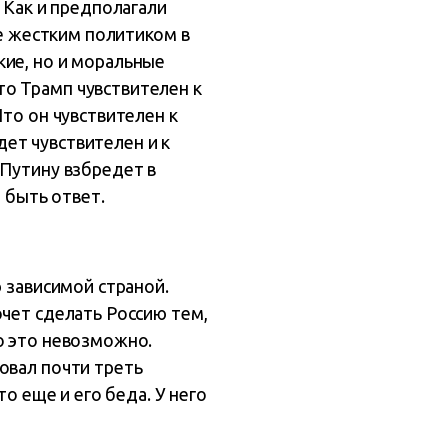
 Как и предполагали
ее жестким политиком в
кие, но и моральные
о Трамп чувствителен к
Что он чувствителен к
ет чувствителен и к
 Путину взбредет в
 быть ответ.
ю зависимой страной.
очет сделать Россию тем,
о это невозможно.
овал почти треть
о еще и его беда. У него