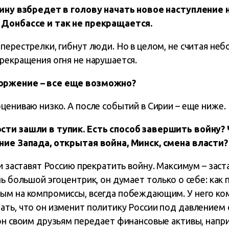
тину взбредет в голову начать новое наступление 
 Донбассе и так не прекращается.
перестрелки, гибнут люди. Но в целом, не считая неб
рекращения огня не нарушается.
оржение – все еще возможно?
цениваю низко. А после событий в Сирии – еще ниже.
сти зашли в тупик. Есть способ завершить войну?
ние Запада, открытая война, Минск, смена власти?
и заставят Россию прекратить войну. Максимум – заст
нь большой эгоцентрик, он думает только о себе: как 
ым на компромиссы, всегда побеждающим. У него ко
ать, что он изменит политику России под давлением 
 он своим друзьям передает финансовые активы, напр