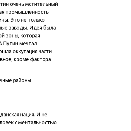
утин очень мстительный
нная промышленность
ины. Это не только
нные заводы. Идея была
ой зоны, которая
А Путин мечтал
ошла оккупация части
вное, кроме фактора
точные районы
данская нация. И не
еловек с ментальностью