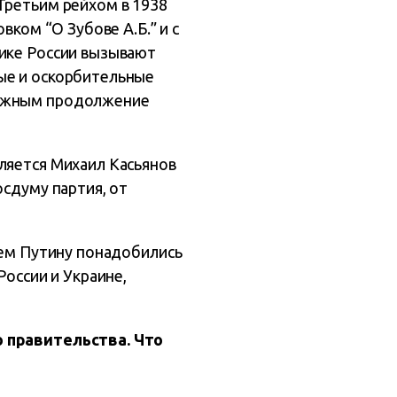
Третьим рейхом в 1938
вком “О Зубове А.Б.” и с
тике России вызывают
ые и оскорбительные
можным продолжение
ляется Михаил Касьянов
осдуму партия, от
чем Путину понадобились
России и Украине,
о правительства. Что