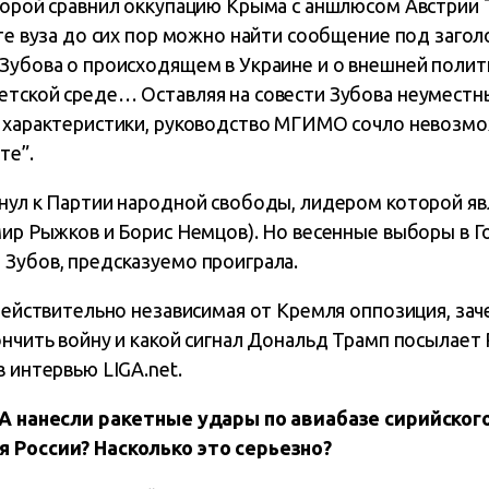
оторой сравнил оккупацию Крыма с аншлюсом Австрии 
йте вуза до сих пор можно найти сообщение под заголо
 Зубова о происходящем в Украине и о внешней поли
етской среде… Оставляя на совести Зубова неуместн
 и характеристики, руководство МГИМО сочло невоз
те”.
кнул к Партии народной свободы, лидером которой яв
мир Рыжков и Борис Немцов). Но весенные выборы в Г
 Зубов, предсказуемо проиграла.
 действительно независимая от Кремля оппозиция, за
ончить войну и какой сигнал Дональд Трамп посылает 
в интервью LIGA.net.
ША нанесли ракетные удары по авиабазе сирийског
я России? Насколько это серьезно?