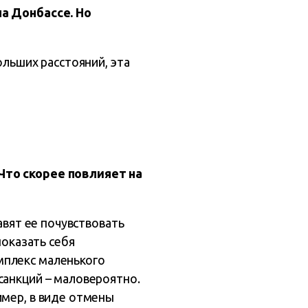
на Донбассе. Но
ольших расстояний, эта
Что скорее повлияет на
авят ее почувствовать
показать себя
мплекс маленького
санкций – маловероятно.
имер, в виде отмены