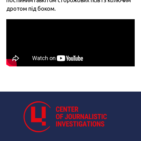
постійним гавкітом сторожових псів і з колючим
дротом під боком.