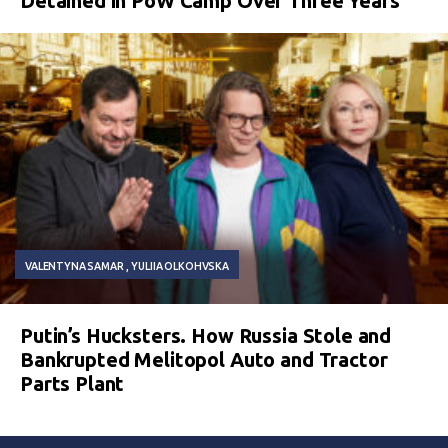
Detained in PoW Camp Over Three Years
VALENTYNA SAMAR
YULIIA OLKOHVSKA
Putin’s Hucksters. How Russia Stole and
Bankrupted Melitopol Auto and Tractor
Parts Plant