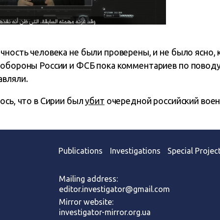
чность человека не были проверены, и не было ясно,
 обороны России и ФСБ пока комментариев по повод
авляли.
ось, что в Сирии был
убит
очередной российский вое
Publications
Investigations
Special Projec
Mailing address:
editor.investigator@gmail.com
Mirror website:
investigator-mirror.org.ua