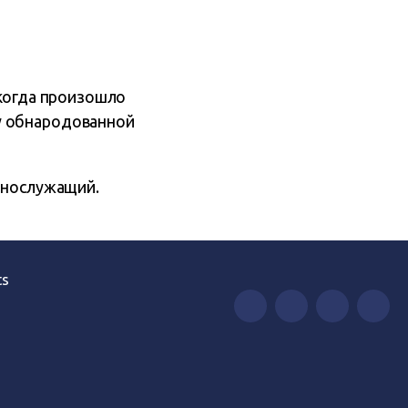
 когда произошло
у обнародованной
ннослужащий.
ts