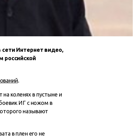
 сети Интернет видео,
м российской
дований
.
 на коленях в пустыне и
 боевик ИГ с ножом в
 которого называют
ата в плен его не