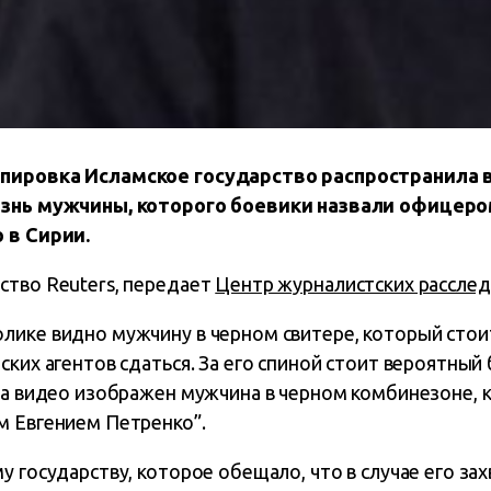
пировка Исламское государство распространила в
азнь мужчины, которого боевики назвали офицеро
 в Сирии.
ство Reuters, передает
Центр журналистских рассле
ике видно мужчину в черном свитере, который стоит
ских агентов сдаться. За его спиной стоит вероятный
 на видео изображен мужчина в черном комбинезоне,
м Евгением Петренко”.
 государству, которое обещало, что в случае его захв