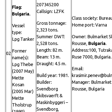
207345200
Flag:
Callsign: LZFK
Bulgaria.
Class society: Burea
Gross tonnage:
Home port: Varna
Vessel
2,323 tons.
type:
Summer DWT:
Owner: Bulmarket S
Lpg Tanker
2,528 tons.
Rousse,
Bulgaria
.
Length: 82 m.
Address:100, Tutrak
Former
02
Beam: 13 m.
Ruse 7000, Bulgaria.
name(s):
Draught: 4.5 m.
Lpg Thebe
Email:
(2007 May)
Build year: 1981.
krasimir.penev@bul
Mette
Builder:
Manager: Bulmarket
Kosan
Svendborg
Rousse, Bulgaria
(2005 Mar)
Skibsvaerft &
Mette
Maskinbyggeri –
Tholstrup
Svendborg,
(1990)