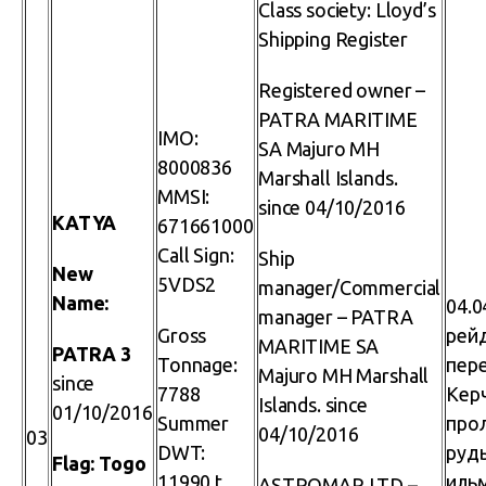
Class society: Lloyd’s
Shipping Register
Registered owner –
PATRA MARITIME
IMO:
SA Majuro MH
8000836
Marshall Islands.
MMSI:
since 04/10/2016
KATYA
671661000
Call Sign:
Ship
New
5VDS2
manager/Commercial
Name:
04.0
manager – PATRA
Gross
рей
MARITIME SA
PATRA 3
Tonnage:
пере
Majuro MH Marshall
since
7788
Кер
Islands. since
01/10/2016
Summer
про
04/10/2016
03
DWT:
руд
Flag: Togo
11990 t
иль
ASTROMAR LTD –