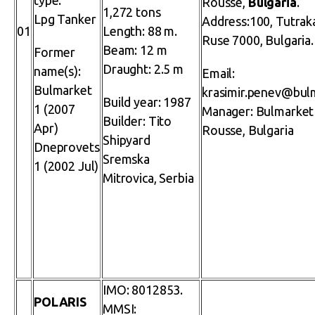
type:
Rousse,
Bulgaria
.
1,272 tons
Lpg Tanker
Address:100, Tutrak
01
Length: 88 m.
Ruse 7000, Bulgaria.
Beam: 12 m
Former
Draught: 2.5 m
name(s):
Email:
Bulmarket
krasimir.penev@bul
Build year: 1987
1 (2007
Manager: Bulmarket
Builder: Tito
Apr)
Rousse, Bulgaria
Shipyard
Dneprovets
Sremska
1 (2002 Jul)
Mitrovica, Serbia
IMO: 8012853.
POLARIS
MMSI: