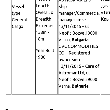
Length
для 
Vessel
Ship
Overall x
«Тит
type:
manager/Commercial
Breadth
Кры
General
manager since
Extreme:
Cargo
13/11/2015 – ul
138m ×
Neofit Bozveli 9000
18m
Varna,
Bulgaria
.
GVC COMMODITIES
Year Built:
CO – Registered
1980
owner since
13/11/2015 – Care of
Astromar Ltd, ul
Neofit Bozveli 9000
Varna,
Bulgaria
.