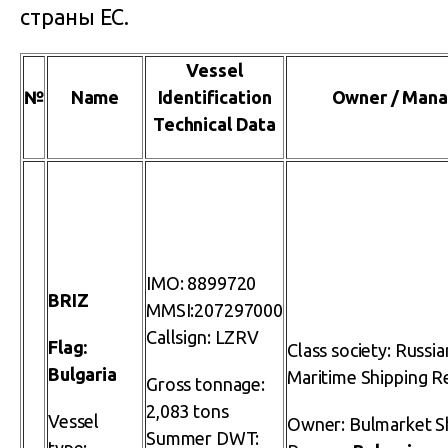
страны ЕС.
Vessel
№
Name
Identification
Owner / Mana
Technical Data
IMO: 8899720
BRIZ
MMSI:207297000
Callsign: LZRV
Flag:
Class society: Russia
Bulgaria
Maritime Shipping R
Gross tonnage:
2,083 tons
Vessel
Owner: Bulmarket S
Summer DWT: