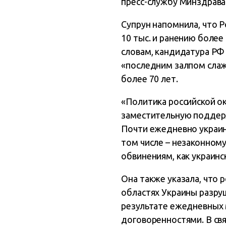
пресс-службу Минздрава
Супрун напомнила, что Р
10 тыс. и ранению боле
словам, кандидатура РФ
«последним залпом слаж
более 70 лет.
«Политика российской о
заместительную поддерж
Почти ежедневно украин
том числе – незаконном
обвинениям, как украинс
Она также указала, что 
областях Украины разру
результате ежедневных 
договоренностями. В св