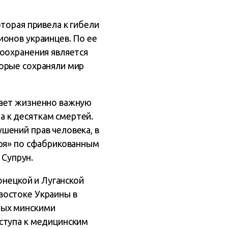
торая привела к гибели
онов украинцев. По ее
воохранения является
орые сохраняли мир
цает жизненно важную
 к десяткам смертей.
шений прав человека, в
еря» по сфабрикованным
 Супрун.
онецкой и Луганской
востоке Украины в
ных минскими
ступа к медицинским