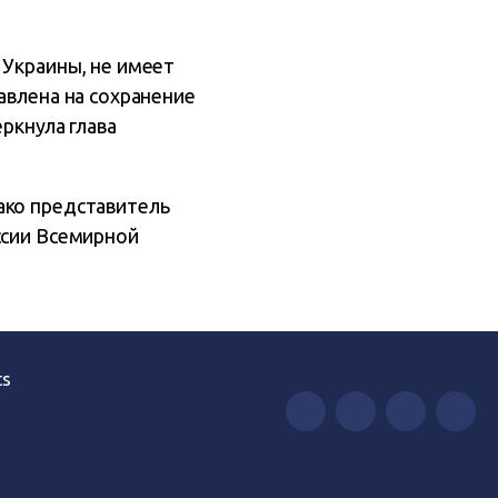
 Украины, не имеет
авлена на сохранение
ркнула глава
ако представитель
ссии Всемирной
ts