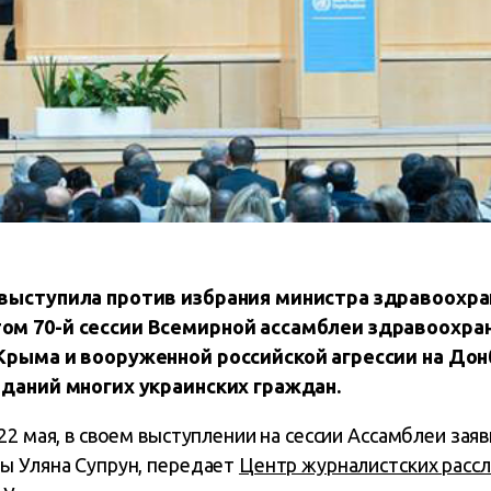
 выступила против избрания министра здравоохр
м 70-й сессии Всемирной ассамблеи здравоохран
Крыма и вооруженной российской агрессии на Дон
аданий многих украинских граждан.
22 мая, в своем выступлении на сессии Ассамблеи заяв
ы Уляна Супрун, передает
Центр журналистских расс