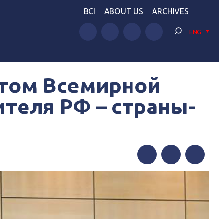
BCI
ABOUT US
ARCHIVES
ENG
нтом Всемирной
теля РФ – страны-
Facebook
Twitter
Telegram