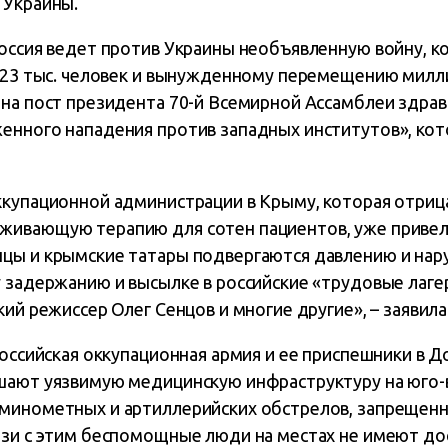
 Украины.
оссия ведет против Украины необъявленную войну, ко
е 23 тыс. человек и вынужденному перемещению милли
 на пост президента 70-й Всемирной Ассамблеи здра
енного нападения против западных институтов», кот
ккупационной администрации в Крыму, которая отри
ивающую терапию для сотен пациентов, уже привела
цы и крымские татары подвергаются давлению и нару
у задержанию и высылке в российские «трудовые лаг
кий режиссер Олег Сенцов и многие другие», – заявила
российская оккупационная армия и ее приспешники в Д
шают уязвимую медицинскую инфраструктуру на юго-
минометных и артиллерийских обстрелов, запрещен
язи с этим беспомощные люди на местах не имеют до