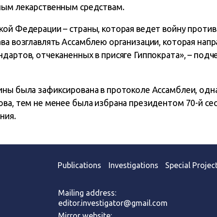
ным лекарственным средствам.
кой Федерации – страны, которая ведет войну против
ва возглавлять Ассамблею организации, которая напр
дартов, отчеканенных в присяге Гиппократа», – подче
ины была зафиксирована в протоколе Ассамблеи, одн
ова, тем не менее была избрана президентом 70-й се
ния.
Publications
Investigations
Special Projec
Mailing address:
editor.investigator@gmail.com
Mirror website: