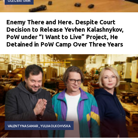
OLEG BATURIN
Enemy There and Here. Despite Court
Decision to Release Yevhen Kalashnykov,
PoW under “I Want to Live” Project, He
Detained in PoW Camp Over Three Years
VALENTYNA SAMAR
YULIIA OLKOHVSKA