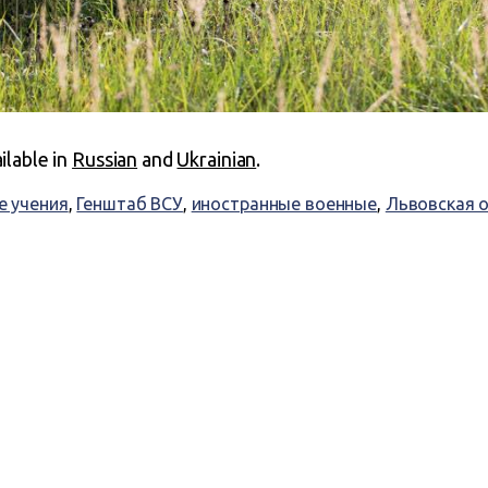
ailable in
Russian
and
Ukrainian
.
е учения
,
Генштаб ВСУ
,
иностранные военные
,
Львовская 