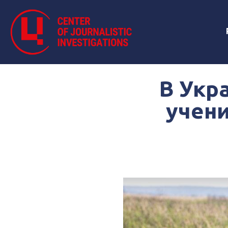
В Укр
учени