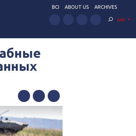
BCI
ABOUT US
ARCHIVES
ENG
табные
ранных
Facebook
Twitter
Telegram