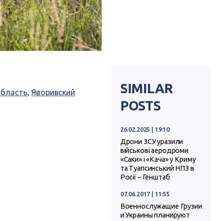
SIMILAR
область
,
Яворивский
POSTS
26.02.2025 | 19:10
Дрони ЗСУ уразили
військові аеродроми
«Саки» і «Кача» у Криму
та Туапсинський НПЗ в
Росії – Генштаб
07.06.2017 | 11:55
Военнослужащие Грузии
и Украины планируют