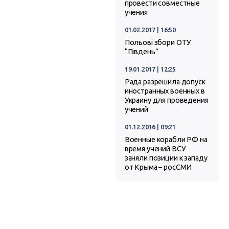
провести совместные
учения
01.02.2017 | 16:50
Польові збори ОТУ
“Південь”
19.01.2017 | 12:25
Рада разрешила допуск
иностранных военных в
Украину для проведения
учений
01.12.2016 | 09:21
Военные корабли РФ на
время учений ВСУ
заняли позиции к западу
от Крыма – росСМИ