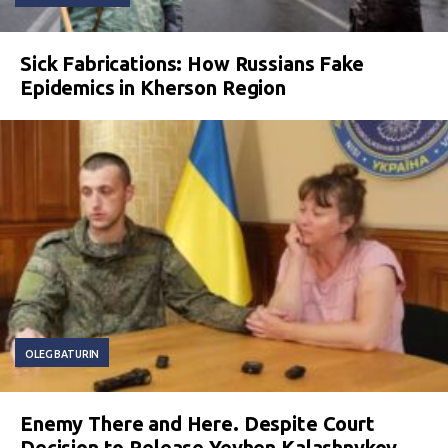
Sick Fabrications: How Russians Fake
Epidemics in Kherson Region
OLEG BATURIN
Enemy There and Here. Despite Court
Decision to Release Yevhen Kalashnykov,