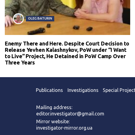
OLEG BATURIN
Enemy There and Here. Despite Court Decision to
Release Yevhen Kalashnykov, PoW under “I Want
to Live” Project, He Detained in PoW Camp Over
Three Years
Publications
Investigations
Special Projec
Mailing address:
editor.investigator@gmail.com
Mirror website:
investigator-mirror.org.ua