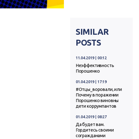
SIMILAR
POSTS
11.04.2019 | 00:12
Неэффективность
Порошенко
01.04.2019 | 17:19
#Отцы_воровали, или
Почему в поражении
Порошенко виновны
дети коррумпантов
01.04.2019 | 08:27
Да будет вам.
Гордитесь своими
согражданами