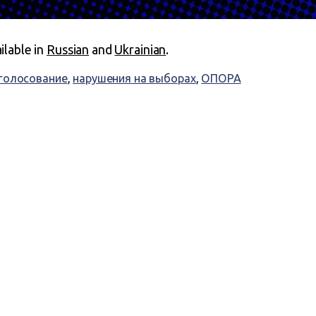
ailable in
Russian
and
Ukrainian
.
голосование
,
нарушения на выборах
,
ОПОРА