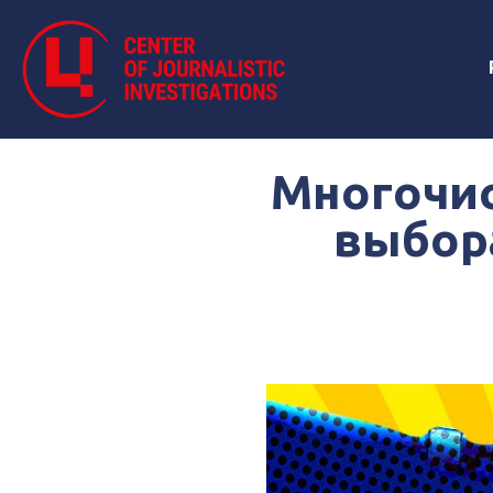
Многочис
выбора