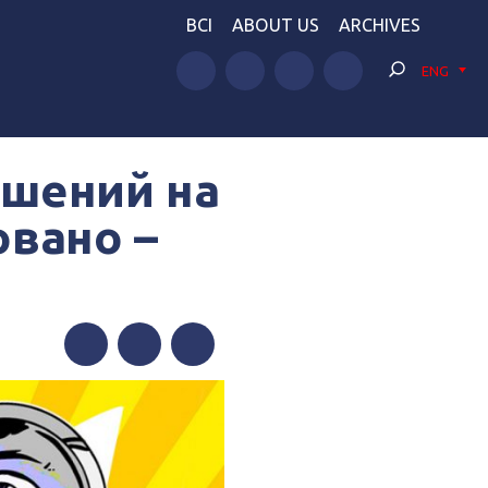
BCI
ABOUT US
ARCHIVES
ENG
ушений на
овано –
Facebook
Twitter
Telegram