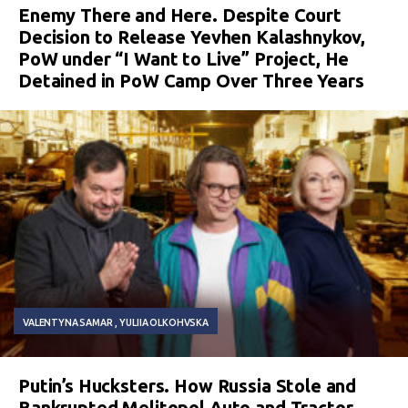
Enemy There and Here. Despite Court
Decision to Release Yevhen Kalashnykov,
PoW under “I Want to Live” Project, He
Detained in PoW Camp Over Three Years
VALENTYNA SAMAR
YULIIA OLKOHVSKA
Putin’s Hucksters. How Russia Stole and
Bankrupted Melitopol Auto and Tractor