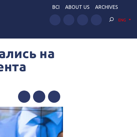
BCI
ABOUT US
ARCHIVES
ENG
ались на
ента
Facebook
Twitter
Telegram