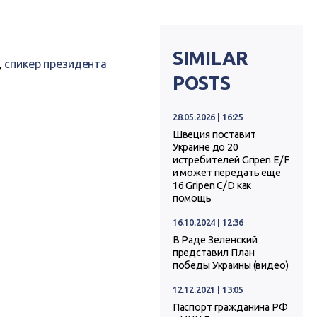
SIMILAR
,
спикер президента
POSTS
28.05.2026 | 16:25
Швеция поставит
Украине до 20
истребителей Gripen E/F
и может передать еще
16 Gripen C/D как
помощь
16.10.2024 | 12:36
В Раде Зеленский
представил План
победы Украины (видео)
12.12.2021 | 13:05
Паспорт гражданина РФ