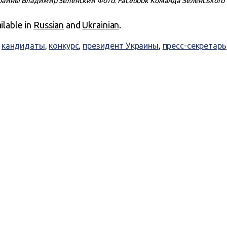
раины Владимир Зеленский Фото: Facebook Команда Зеленського
ailable in
Russian
and
Ukrainian
.
,
кандидаты
,
конкурс
,
президент Украины
,
пресс-секретарь