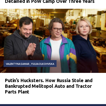
Detained in PoW Camp Over Three Years
VALENTYNA SAMAR
YULIIA OLKOHVSKA
Putin’s Hucksters. How Russia Stole and
Bankrupted Melitopol Auto and Tractor
Parts Plant