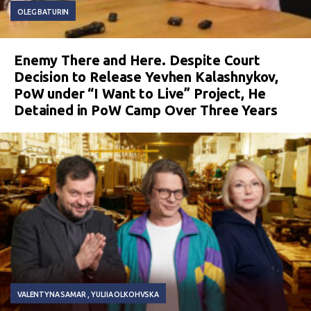
OLEG BATURIN
Enemy There and Here. Despite Court
Decision to Release Yevhen Kalashnykov,
PoW under “I Want to Live” Project, He
Detained in PoW Camp Over Three Years
VALENTYNA SAMAR
YULIIA OLKOHVSKA