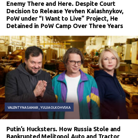
Enemy There and Here. Despite Court
Decision to Release Yevhen Kalashnykov,
PoW under “I Want to Live” Project, He
Detained in PoW Camp Over Three Years
VALENTYNA SAMAR
YULIIA OLKOHVSKA
Putin’s Hucksters. How Russia Stole and
Bankrupted Melitopol Auto and Tractor