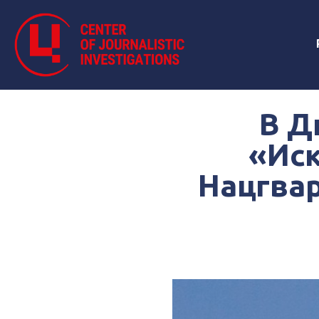
В Д
«Иск
Нацгвар