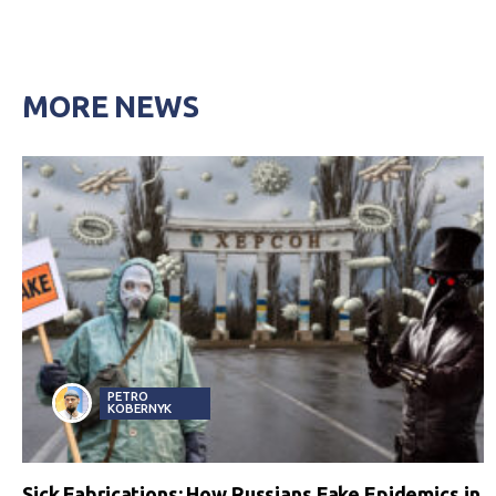
MORE NEWS
PETRO
KOBERNYK
Sick Fabrications: How Russians Fake Epidemics in