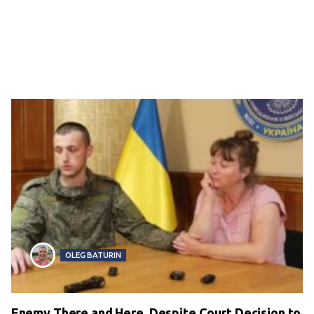
OLEG BATURIN
Enemy There and Here. Despite Court Decision to