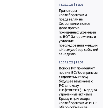
11.05.2025 | 19:00
Приговоры
коллаборантам и
предателям на
Херсонщине, новое
дело против
похищенных украинцев
на ВОТ Запорожчины и
усиление
преследований женщин
в Крыму: обзор событий
за неделю
20.04.2025 | 18:00
Войска РФ применяют
против ВСУ боеприпасы
с ядовитым газом,
будущее взыскание с
РФ в пользу
«Нафтогаза» $5 млрд за
утраченные активы в
Крыму и приговоры
коллаборантам из ВОТ:
обзор событий за