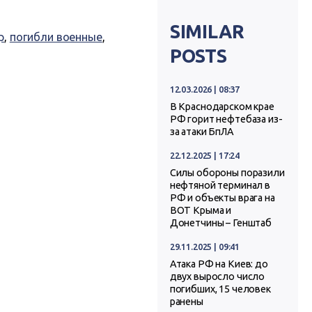
SIMILAR
р
,
погибли военные
,
POSTS
12.03.2026 | 08:37
В Краснодарском крае
РФ горит нефтебаза из-
за атаки БпЛА
22.12.2025 | 17:24
Силы обороны поразили
нефтяной терминал в
РФ и объекты врага на
ВОТ Крыма и
Донетчины – Генштаб
29.11.2025 | 09:41
Атака РФ на Киев: до
двух выросло число
погибших, 15 человек
ранены