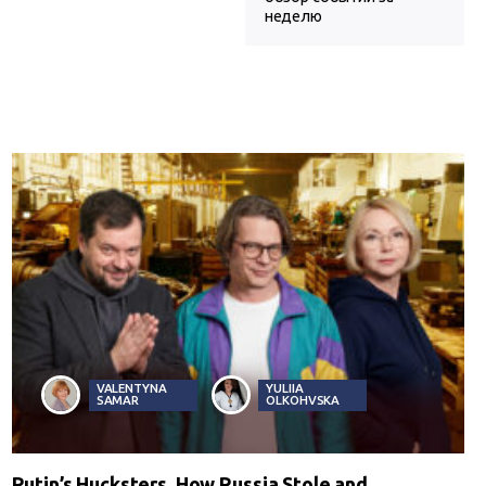
неделю
VALENTYNA
YULIIA
SAMAR
OLKOHVSKA
Putin’s Hucksters. How Russia Stole and