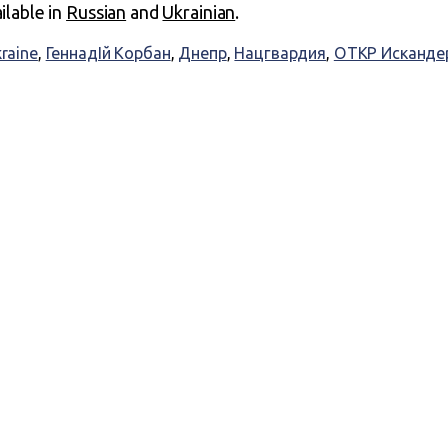
ailable in
Russian
and
Ukrainian
.
kraine
,
ГеннадІй Корбан
,
Днепр
,
Нацгвардия
,
ОТКР Исканде