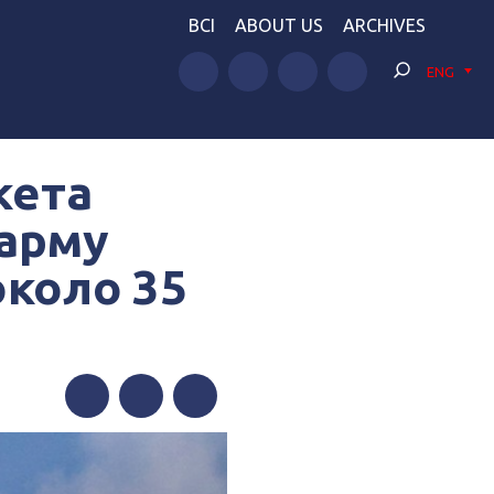
BCI
ABOUT US
ARCHIVES
ENG
кета
зарму
около 35
Facebook
Twitter
Telegram