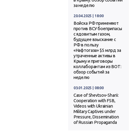
в Крыму: обзор событий
за неделю
20.04.2025 | 18:00
Войска РФ применяют
против ВСУ боеприпасы
с ядовитым газом,
будущее взыскание с
РФ в пользу
«Нафтогаза» $5 млрд за
утраченные активы в
Крыму и приговоры
коллаборантам из ВОТ:
обзор событий за
неделю
03.01.2025 | 08:00
Case of Shevtsov-Sharii:
Cooperation with FSB,
Videos with Ukrainian
Military Captives under
Pressure, Dissemination
of Russian Propaganda