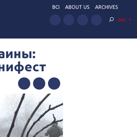
BCI
ABOUT US
ARCHIVES
ENG
аины:
анифест
Facebook
Twitter
Telegram