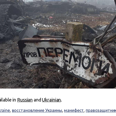
ailable in
Russian
and
Ukrainian
.
kraine
,
восстановление Украины
,
манифест
,
правозащитни