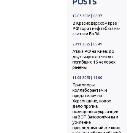
POSTS
12.03.2026 | 08:37
В Краснодарском крае
РФ горит нефтебаза из-
за атаки БпЛА
29.11.2025 | 09:41
Атака РФ на Киев: до
двух выросло число
погибших, 15 человек
ранены
11.05.2025 | 19:00
Приговоры
коллаборантам и
предателям на
Херсонщине, новое
дело против
похищенных украинцев
на ВОТ Запорожчины и
усиление
преследований женщин