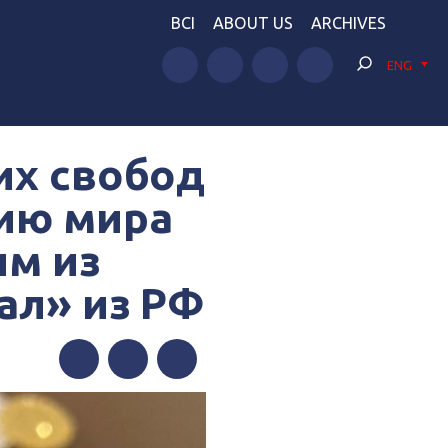
BCI
ABOUT US
ARCHIVES
ENG
их свобод
ию мира
им из
ал» из РФ
Facebook
Twitter
Telegram