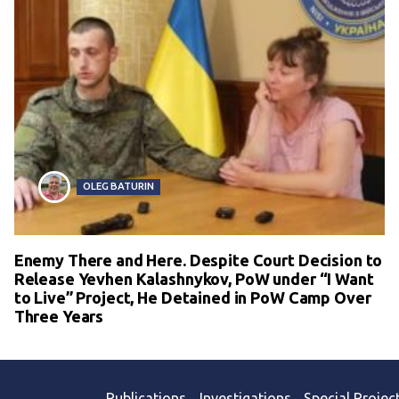
OLEG BATURIN
Enemy There and Here. Despite Court Decision to
Release Yevhen Kalashnykov, PoW under “I Want
to Live” Project, He Detained in PoW Camp Over
Three Years
Publications
Investigations
Special Projec