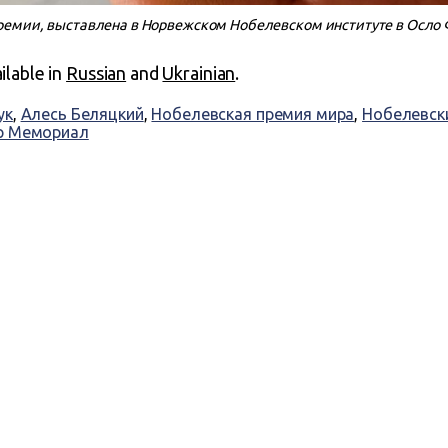
емии, выставлена в Норвежском Нобелевском институте в Осло Ф
ailable in
Russian
and
Ukrainian
.
ук
,
Алесь Беляцкий
,
Нобелевская премия мира
,
Нобелевск
р Мемориал