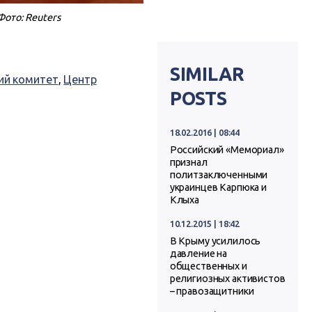
ото: Reuters
SIMILAR
ий комитет
,
Центр
POSTS
18.02.2016 | 08:44
Российский «Мемориал»
признал
политзаключенными
украинцев Карпюка и
Клыха
10.12.2015 | 18:42
В Крыму усилилось
давление на
общественных и
религиозных активистов
– правозащитники