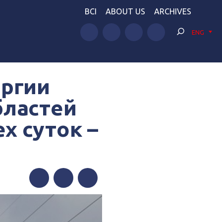
BCI
ABOUT US
ARCHIVES
ENG
ергии
бластей
х суток –
Facebook
Twitter
Telegram