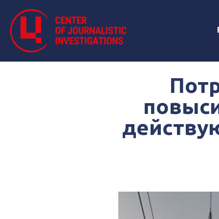
Потр
повыси
действую