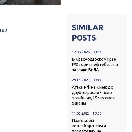
SIMILAR
тво
POSTS
12.03.2026 | 08:37
В Краснодарском крае
РФ горит нефтебаза из-
за атаки БпЛА
29.11.2025 | 09:41
Атака РФ на Киев: до
двух выросло число
погибших, 15 человек
ранены
11.05.2025 | 19:00
Приговоры
коллаборантам и
предателям на