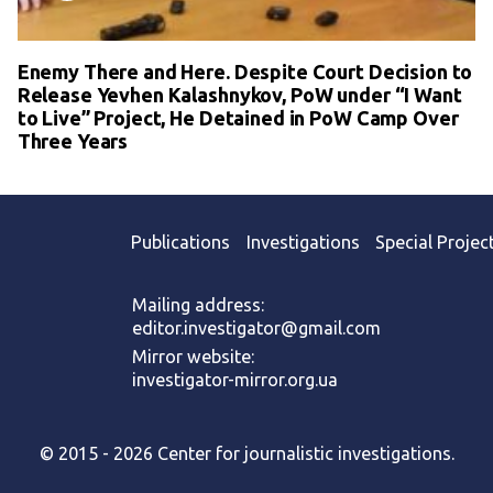
Enemy There and Here. Despite Court Decision to
Release Yevhen Kalashnykov, PoW under “I Want
to Live” Project, He Detained in PoW Camp Over
Three Years
Publications
Investigations
Special Projec
Mailing address:
editor.investigator@gmail.com
Mirror website:
investigator-mirror.org.ua
© 2015 - 2026 Center for journalistic investigations.