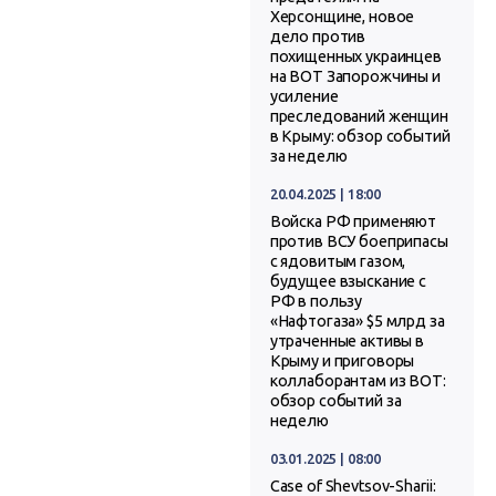
Херсонщине, новое
дело против
похищенных украинцев
на ВОТ Запорожчины и
усиление
преследований женщин
в Крыму: обзор событий
за неделю
20.04.2025 | 18:00
Войска РФ применяют
против ВСУ боеприпасы
с ядовитым газом,
будущее взыскание с
РФ в пользу
«Нафтогаза» $5 млрд за
утраченные активы в
Крыму и приговоры
коллаборантам из ВОТ:
обзор событий за
неделю
03.01.2025 | 08:00
Case of Shevtsov-Sharii: