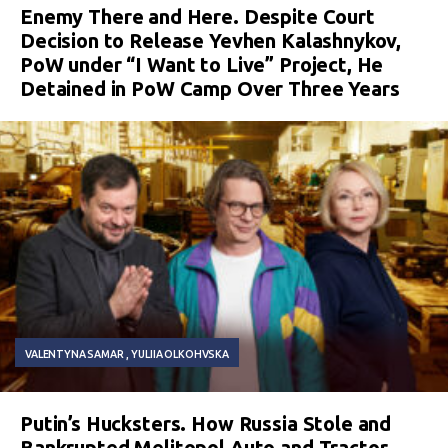
Enemy There and Here. Despite Court
Decision to Release Yevhen Kalashnykov,
PoW under “I Want to Live” Project, He
Detained in PoW Camp Over Three Years
VALENTYNA SAMAR
YULIIA OLKOHVSKA
Putin’s Hucksters. How Russia Stole and
Bankrupted Melitopol Auto and Tractor