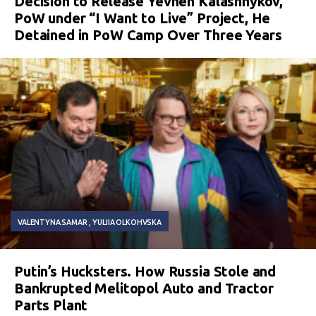
Decision to Release Yevhen Kalashnykov,
PoW under “I Want to Live” Project, He
Detained in PoW Camp Over Three Years
VALENTYNA SAMAR
YULIIA OLKOHVSKA
Putin’s Hucksters. How Russia Stole and
Bankrupted Melitopol Auto and Tractor
Parts Plant