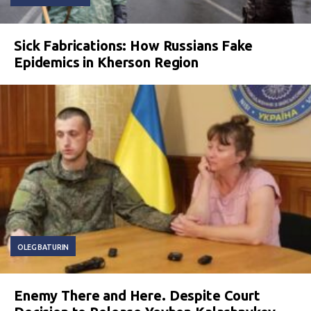
Sick Fabrications: How Russians Fake
Epidemics in Kherson Region
OLEG BATURIN
Enemy There and Here. Despite Court