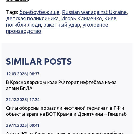
Tags:
бомбоубежище
,
Russian war against Ukraine
,
детская поликлиника
,
Игорь Клименко
,
Киев
,
погибли люди
,
ракетный удар
,
уголовное
производство
SIMILAR POSTS
12.03.2026 | 08:37
В Краснодарском крае РФ горит нефтебаза из-за
атаки БпЛА
22.12.2025 | 17:24
Силы обороны поразили нефтяной терминал в РФ и
объекты врага на ВОТ Крыма и Донетчины – Генштаб
29.11.2025 | 09:41
Атака РФ на Киев: до двух выросло число погибших,