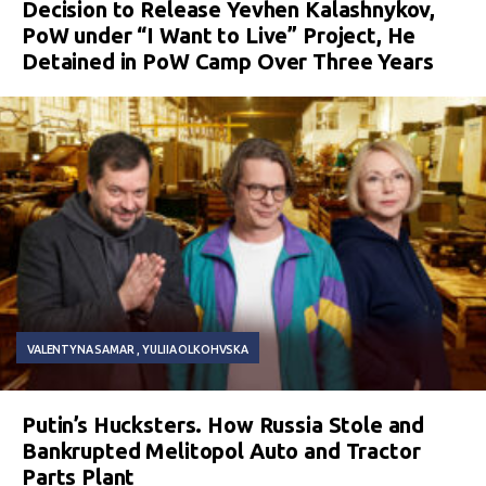
Decision to Release Yevhen Kalashnykov,
PoW under “I Want to Live” Project, He
Detained in PoW Camp Over Three Years
VALENTYNA SAMAR
YULIIA OLKOHVSKA
Putin’s Hucksters. How Russia Stole and
Bankrupted Melitopol Auto and Tractor
Parts Plant