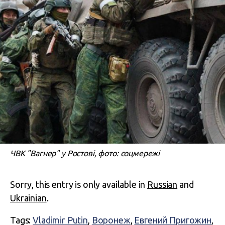
ЧВК "Вагнер" у Ростові, фото: соцмережі
Sorry, this entry is only available in
Russian
and
Ukrainian
.
Tags:
Vladimir Putin
,
Воронеж
,
Евгений Пригожин
,