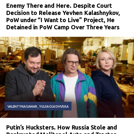
Enemy There and Here. Despite Court
Decision to Release Yevhen Kalashnykov,
PoW under “I Want to Live” Project, He
Detained in PoW Camp Over Three Years
VALENTYNA SAMAR
YULIIA OLKOHVSKA
Putin’s Hucksters. How Russia Stole and