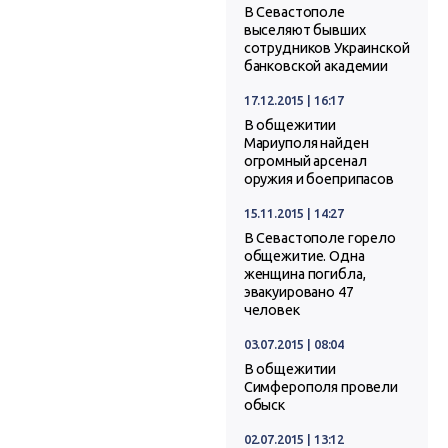
В Севастополе
выселяют бывших
сотрудников Украинской
банковской академии
17.12.2015 | 16:17
В общежитии
Мариуполя найден
огромный арсенал
оружия и боеприпасов
15.11.2015 | 14:27
В Севастополе горело
общежитие. Одна
женщина погибла,
эвакуировано 47
человек
03.07.2015 | 08:04
В общежитии
Симферополя провели
обыск
02.07.2015 | 13:12