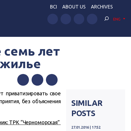
BCI
ABOUT US
ARCHIVES
ENG
 семь лет
 жилье
Facebook
Twitter
Telegram
т приватизировать свое
приятия, без объяснения
SIMILAR
POSTS
ник: ТРК “Черноморская”
27.01.2016 | 17:52