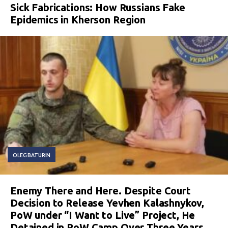
Sick Fabrications: How Russians Fake
Epidemics in Kherson Region
OLEG BATURIN
Enemy There and Here. Despite Court
Decision to Release Yevhen Kalashnykov,
PoW under “I Want to Live” Project, He
Detained in PoW Camp Over Three Years