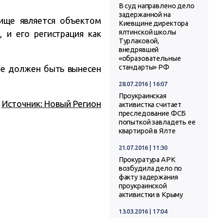
В суд направлено дело
задержанной на
лище является объектом
Киевщине директора
ялтинской школы
 и его регистрация как
Турлаковой,
внедрявшей
«образовательные
стандарты» РФ
ле должен быть вынесен
28.07.2016 | 16:07
Проукраинская
Источник: Новый Регион
активистка считает
преследование ФСБ
попыткой завладеть ее
квартирой в Ялте
21.07.2016 | 11:30
Прокуратура АРК
возбудила дело по
факту задержания
проукраинской
активистки в Крыму
13.03.2016 | 17:04