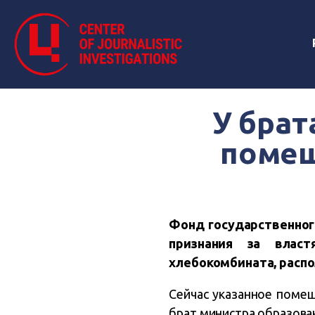
У брат
помещ
Фонд государственног
признания за власт
хлебокомбината, расп
Сейчас указанное помещ
брат министра образова