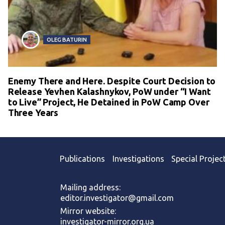
OLEG BATURIN
Enemy There and Here. Despite Court Decision to
Release Yevhen Kalashnykov, PoW under “I Want
to Live” Project, He Detained in PoW Camp Over
Three Years
Publications
Investigations
Special Projec
Mailing address:
editor.investigator@gmail.com
Mirror website:
investigator-mirror.org.ua