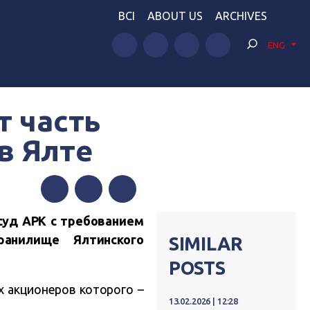
BCI
ABOUT US
ARCHIVES
ENG
т часть
в Ялте
Facebook
Twitter
Telegram
суд АРК с требованием
ранилище Ялтинского
SIMILAR
POSTS
х акционеров которого –
13.02.2026 | 12:28