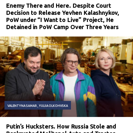
Enemy There and Here. Despite Court
Decision to Release Yevhen Kalashnykov,
PoW under “I Want to Live” Project, He
Detained in PoW Camp Over Three Years
VALENTYNA SAMAR
YULIIA OLKOHVSKA
Putin’s Hucksters. How Russia Stole and