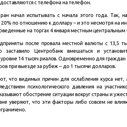
 доставляются с телефона на телефон.
ан начал испытывать с начала этого года. Так, н
 20% по отношению к доллару – и это несмотря на и
оведенные на торгах 4 января местным центральным 
приняты после провала местной валюты с 13,5 ты
о заставило Центробанк вмешаться и установи
 уровне 14 тысяч риалов. Одновременно для граждан
ов при выезде за рубеж – до 1 тысячи долларов.
т, что видимых причин для ослабления курса нет, 
ледствием психологического давления на участник
 называют обострение ситуации вокруг страны и уж
ране уверяют, что эти факторы либо совсем не влия
ограничено.