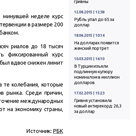
гривны
12.08.2015 | 12:38
а минувшей неделе курс
Рубль упал до 65 за
нтервенции в размере 200
доллар
банком.
18.06.2015 | 10:14
На долларах появится
сяч риалов до 18 тысяч
женский портрет
ть фиксированный курс
10.03.2015 | 16:10
 был вдвое снижен лимит
В Турции изъяли
подлинную купюру
номиналом в миллион
долларов
а те колебания, которые
ов рынка. Среди причин,
17.02.2015 | 15:23
есточение международных
Гривня установила
новый антирекорд: 26,3
ют на экономику страны,
за доллар
Источник:
РБК