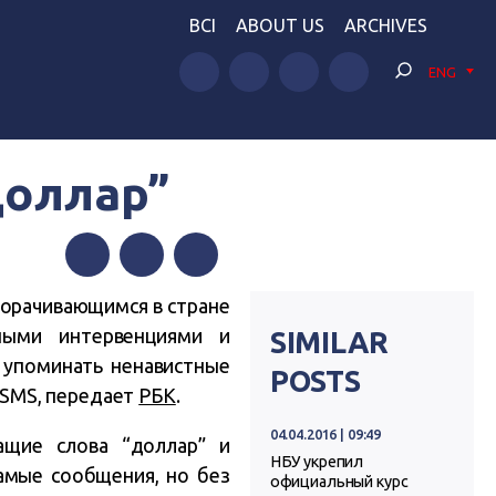
BCI
ABOUT US
ARCHIVES
ENG
доллар”
Facebook
Twitter
Telegram
ворачивающимся в стране
ными интервенциями и
SIMILAR
 упоминать ненавистные
POSTS
о SMS, передает
РБК
.
04.04.2016 | 09:49
ащие слова “доллар” и
НБУ укрепил
самые сообщения, но без
официальный курс