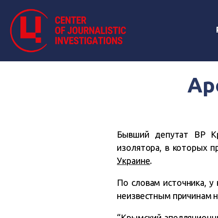
Ар
Бывший депутат ВР Кр
изолятора, в которых 
Украине
.
По словам источника, у
неизвестным причинам не
“Крымский апелляционны