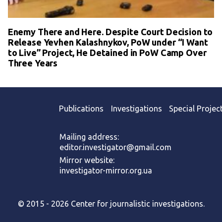
Enemy There and Here. Despite Court Decision to
Release Yevhen Kalashnykov, PoW under “I Want
to Live” Project, He Detained in PoW Camp Over
Three Years
Publications
Investigations
Special Projec
Mailing address:
editor.investigator@gmail.com
Mirror website:
investigator-mirror.org.ua
© 2015 - 2026 Center for journalistic investigations.