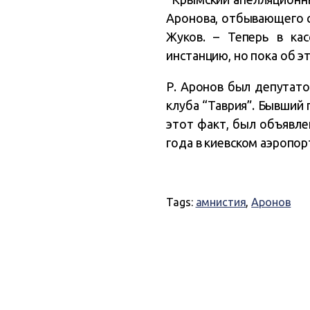
Аронова, отбывающего с
Жуков. – Теперь в ка
инстанцию, но пока об эт
Р. Аронов был депутат
клуба “Таврия”. Бывший 
этот факт, был объявле
года в киевском аэропор
Tags:
амнистия
,
Аронов