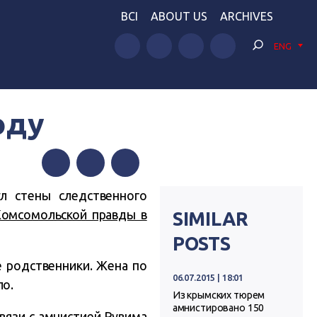
BCI
ABOUT US
ARCHIVES
ENG
оду
Facebook
Twitter
Telegram
л стены следственного
омсомольской правды в
SIMILAR
POSTS
е родственники. Жена по
06.07.2015 | 18:01
ло.
Из крымских тюрем
амнистировано 150
вязи с амнистией Рувима