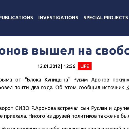
PUBLICATIONS
INVESTIGATIONS
SPECIAL PROJECTS
онов вышел на своб
12.01.2012 | 12:56
LIFE
ыма от “Блока Куницына” Рувим Аронов покину
провел почти два года. Об этом сообщил источник
К
 ворот СИЗО Р.Аронова встречал сын Руслан и други
 приехала. Никого из друзей-политиков также не бы
й суд отклонил жалобу, поданную прокуратурой в с