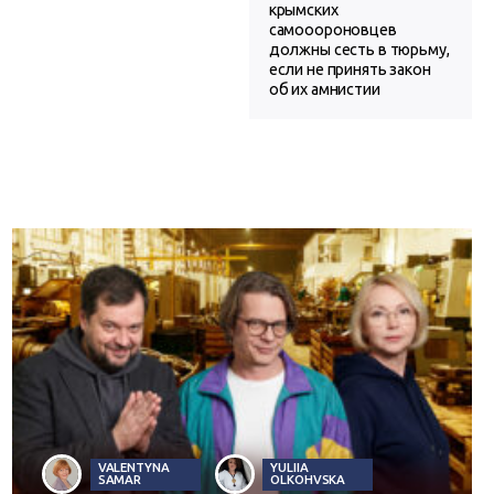
крымских
самооороновцев
должны сесть в тюрьму,
если не принять закон
об их амнистии
VALENTYNA
YULIIA
SAMAR
OLKOHVSKA