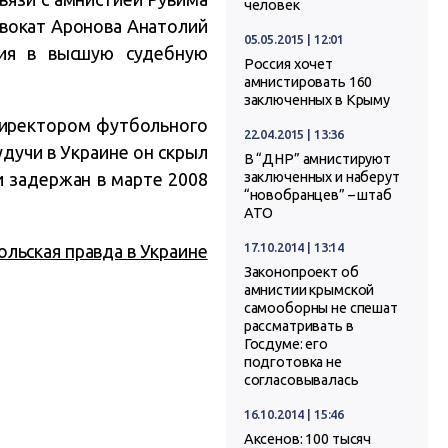
человек
двокат Аронова Анатолий
05.05.2015 | 12:01
ция в высшую судебную
Россия хочет
амнистировать 160
заключенных в Крыму
директором футбольного
22.04.2015 | 13:36
удучи в Украине он скрыл
В “ДНР” амнистируют
и задержан в марте 2008
заключенных и наберут
“новобранцев” – штаб
АТО
17.10.2014 | 13:14
льская правда в Украине
Законопроект об
амнистии крымской
самооборны не спешат
рассматривать в
Госдуме: его
подготовка не
согласовывалась
16.10.2014 | 15:46
Аксенов: 100 тысяч