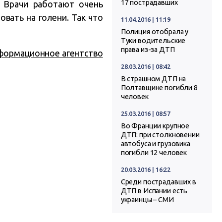
17 пострадавших
. Врачи работают очень
овать на голени. Так что
11.04.2016 | 11:19
Полиция отобрала у
Туки водительские
права из-за ДТП
формационное агентство
28.03.2016 | 08:42
В страшном ДТП на
Полтавщине погибли 8
человек
25.03.2016 | 08:57
Во Франции крупное
ДТП: при столкновении
автобуса и грузовика
погибли 12 человек
20.03.2016 | 16:22
Среди пострадавших в
ДТП в Испании есть
украинцы – СМИ