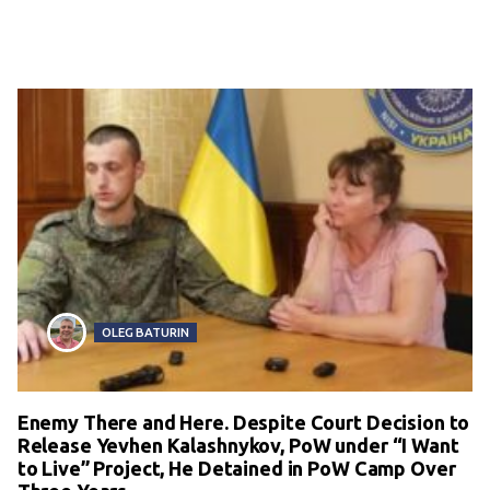
OLEG BATURIN
Enemy There and Here. Despite Court Decision to
Release Yevhen Kalashnykov, PoW under “I Want
to Live” Project, He Detained in PoW Camp Over