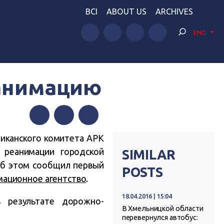
BCI
ABOUT US
ARCHIVES
ENG
еанимацию
Facebook
Twitter
Telegram
иканского комитета АРК
 реанимации городской
SIMILAR
Об этом сообщил первый
POSTS
ационное агентство
.
18.04.2016 | 15:04
 результате дорожно-
В Хмельницкой области
перевернулся автобус: