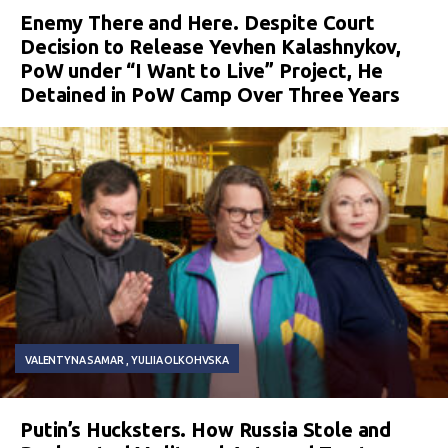
Enemy There and Here. Despite Court
Decision to Release Yevhen Kalashnykov,
PoW under “I Want to Live” Project, He
Detained in PoW Camp Over Three Years
VALENTYNA SAMAR
YULIIA OLKOHVSKA
Putin’s Hucksters. How Russia Stole and