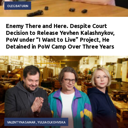
OLEG BATURIN
Enemy There and Here. Despite Court
Decision to Release Yevhen Kalashnykov,
PoW under “I Want to Live” Project, He
Detained in PoW Camp Over Three Years
VALENTYNA SAMAR
YULIIA OLKOHVSKA