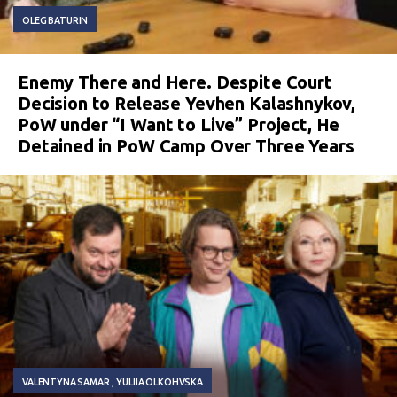
OLEG BATURIN
Enemy There and Here. Despite Court
Decision to Release Yevhen Kalashnykov,
PoW under “I Want to Live” Project, He
Detained in PoW Camp Over Three Years
VALENTYNA SAMAR
YULIIA OLKOHVSKA