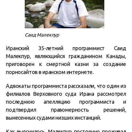
Саид Малекпур
Иранский 35-летний программист Саид
Малекпур, являющийся гражданином Канады,
приговорен к смертной казни за создание
порносайтов в иранском интернете.
Адвокаты программиста рассказали, что один из
филиалов Верховного суда Ирана рассмотрел
последнюю апелляцию программиста и
подтвердил правомерность решений,
вынесенных судами низших инстанций.
Как выяснилось, Малекпур постоянно проживал