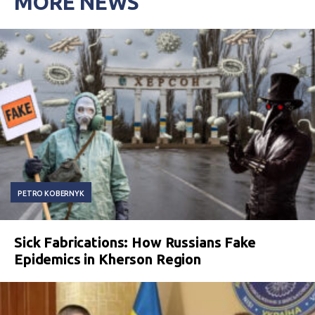
MORE NEWS
PETRO KOBERNYK
Sick Fabrications: How Russians Fake
Epidemics in Kherson Region