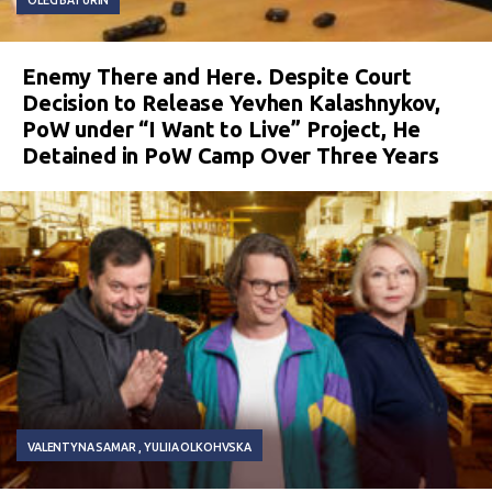
Enemy There and Here. Despite Court
Decision to Release Yevhen Kalashnykov,
PoW under “I Want to Live” Project, He
Detained in PoW Camp Over Three Years
VALENTYNA SAMAR
YULIIA OLKOHVSKA