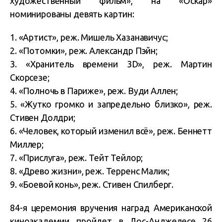
художественный фильм», на «Оскар»
номинированы девять картин:
1. «Артист», реж. Мишель Хазанавичус;
2. «Потомки», реж. Александр Пэйн;
3. «Хранитель времени 3D», реж. Мартин
Скорсезе;
4. «Полночь в Париже», реж. Вуди Аллен;
5. «Жутко громко и запредельно близко», реж.
Стивен Долдри;
6. «Человек, который изменил всё», реж. Беннетт
Миллер;
7. «Прислуга», реж. Тейт Тейлор;
8. «Древо жизни», реж. Терренс Малик;
9. «Боевой конь», реж. Стивен Спилберг.
84-я церемония вручения наград Американской
киноакадемии пройдет в Лос-Анджелесе 26