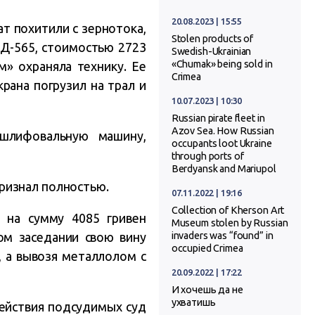
20.08.2023 | 15:55
ат похитили с зернотока,
Stolen products of
 Д-565, стоимостью 2723
Swedish-Ukrainian
«Chumak» being sold in
» охраняла технику. Ее
Crimea
рана погрузил на трал и
10.07.2023 | 10:30
Russian pirate fleet in
Azov Sea. How Russian
шлифовальную машину,
occupants loot Ukraine
through ports of
Berdyansk and Mariupol
ризнал полностью.
07.11.2022 | 19:16
Collection of Kherson Art
 на сумму 4085 гривен
Museum stolen by Russian
ном заседании свою вину
invaders was “found” in
occupied Crimea
о, а вывозя металлолом с
20.09.2022 | 17:22
И хочешь да не
ухватишь
Действия подсудимых суд