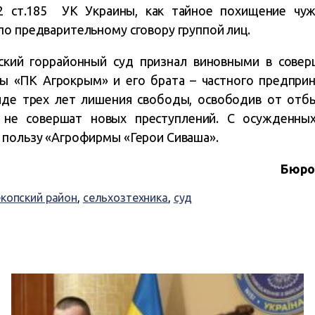
2 ст.185 УК Украины, как тайное похищение чужо
по предварительному сговору группой лиц.
ский горрайонный суд признал виновными в сове
ы «ПК Агрокрым» и его брата – частного предпри
иде трех лет лишения свободы, освободив от отбы
 не совершат новых преступлений. С осужденных
 пользу «Агрофирмы «Герои Сиваша».
Бюро
копский район
,
сельхозтехника
,
суд