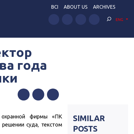
BCI
ABOUT US
ARCHIVES
ENG
ектор
ва года
ики
Facebook
Twitter
Telegram
й охранной фирмы «ПК
SIMILAR
 решении суда, текстом
POSTS