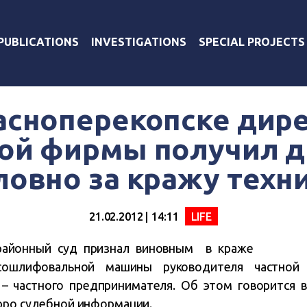
PUBLICATIONS
INVESTIGATIONS
SPECIAL PROJECTS
асноперекопске дир
ой фирмы получил д
ловно за кражу техн
21.02.2012 | 14:11
LIFE
ррайонный суд признал виновным в краже
исошлифовальной машины руководителя частно
 – частного предпринимателя. Об этом говорится в
юро судебной информации.