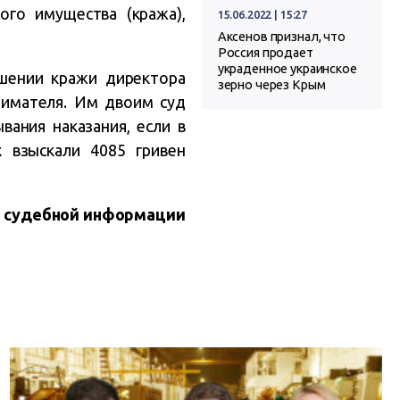
го имущества (кража),
15.06.2022 | 15:27
Аксенов признал, что
Россия продает
украденное украинское
ршении кражи директора
зерно через Крым
нимателя. Им двоим суд
вания наказания, если в
 взыскали 4085 гривен
 судебной информации