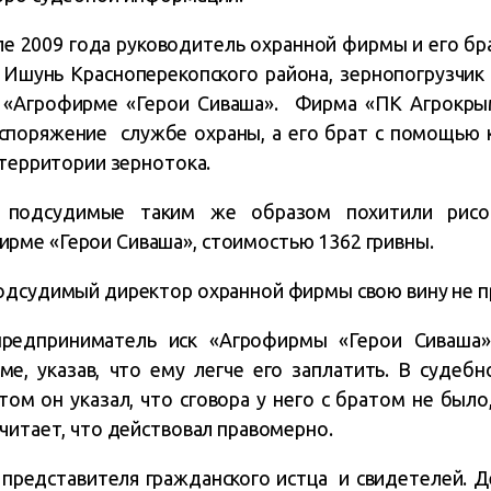
ле 2009 года руководитель охранной фирмы и его бр
Ишунь Красноперекопского района, зернопогрузчик
 «Агрофирме «Герои Сиваша». Фирма «ПК Агрокрым
споряжение службе охраны, а его брат с помощью к
 территории зернотока.
й подсудимые таким же образом похитили рисо
ме «Герои Сиваша», стоимостью 1362 гривны.
одсудимый директор охранной фирмы свою вину не п
редприниматель иск «Агрофирмы «Герои Сиваша»
е, указав, что ему легче его заплатить. В судеб
том он указал, что сговора у него с братом не был
читает, что действовал правомерно.
 представителя гражданского истца и свидетелей. 