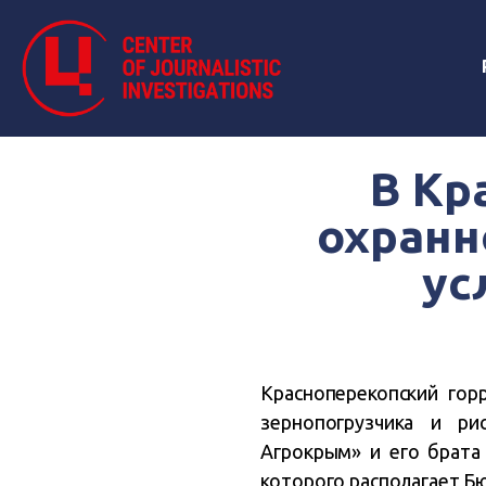
В Кр
охранн
ус
Красноперекопский го
зернопогрузчика и р
Агрокрым» и его брата
которого располагает Б