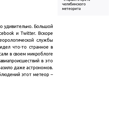
челябинского
метеорита
ло удивительно. Большой
ebook и Twitter. Вскоре
еорологической службы
видел что-то странное в
сали в своем микроблоге
 авиапроисшествий в это
разило даже астрономов.
аблюдений этот метеор –