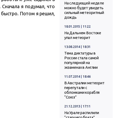
На следующей неделе
. Сначала я подумал, что
можно будет увидеть
сильный метеоритный
 быстро. Потом я решил,
дождь
18.01.2015 | 11:22
На Дальнем Востоке
упал метеорит
13.08.2014 | 18:31
Тема диктатуры в
России стала самой
популярной на
экзаменах в Англии
11.07.2014 | 18:46
В Австралии метеорит
перепутали с
обломками корабля
“Союз”
21.12.2013 | 17:11
На Урале распилили
“старшего брата”