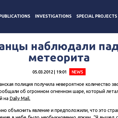
PUBLICATIONS
INVESTIGATIONS
SPECIAL PROJECTS
анцы наблюдали па
метеорита
05.03.2012 | 19:01
NEWS
анская полиция получила невероятное количество зв
ообщали об огромном огненном шаре, который летал
й на
Daily Mail.
чно объяснить явление и предположили, что это стра
чение в небе было необыкновенно ярким. “Я вышел с