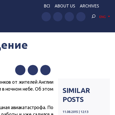
BCI
ABOUT US
ARCHIVES
ENG
дение
Facebook
Twitter
Telegram
онков от жителей Англии
 в ночном небе. Об этом
SIMILAR
POSTS
шная авиакатастрофа. По
11.08.2015 | 12:13
 работы и уже садился в