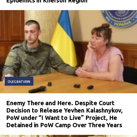
Epidemics in Kherson Region
OLEG BATURIN
Enemy There and Here. Despite Court
Decision to Release Yevhen Kalashnykov,
PoW under “I Want to Live” Project, He
Detained in PoW Camp Over Three Years