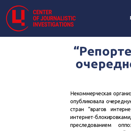
“Репорте
очередно
Некоммерческая организ
опубликовала очередну
стран “врагов интерн
интернет-блокировками,
преследованием опп