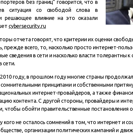
портеров без границ” говорится, что в
ев ситуация со свободой слова в
 и решающее влияние на это оказали
ишет
cybersecurity.ru
вторы отчета говорят, что критерии их оценки свобод
, прежде всего, то, насколько просто интернет-поль
ные сведения в сети и насколько власти толерантны
 сети.
в 2010 году, в прошлом году многие страны продолжа
ь сомнительными принципами и собственными притяну
ациональных интернет-провайдеров, а также финанси
ацию контента. С другой стороны, провайдеры и инте
ки, чтобы обойти правительственные постановления о
у кого не осталось сомнений в том, что интернет и с
обществе, организации политических кампаний и движ