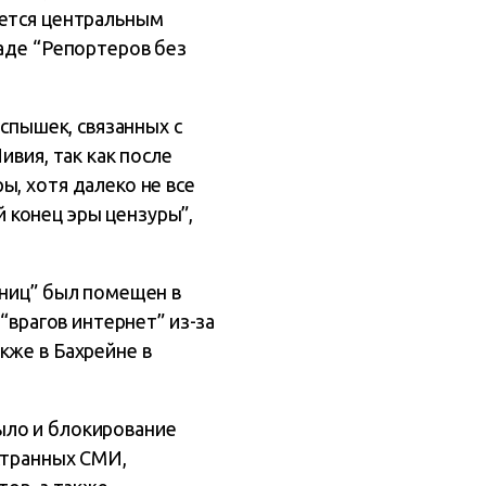
яется центральным
ладе “Репортеров без
вспышек, связанных с
ивия, так как после
ы, хотя далеко не все
 конец эры цензуры”,
аниц” был помещен в
“врагов интернет” из-за
кже в Бахрейне в
ыло и блокирование
странных СМИ,