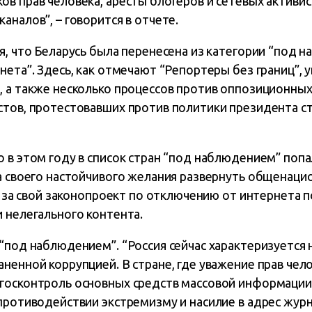
в прав человека, аресты блогеров и сетевых активис
аналов”, – говорится в отчете.
я, что Беларусь была перенесена из категории “под 
нета”. Здесь, как отмечают “Репортеры без границ”, 
 а также несколько процессов против оппозиционных 
стов, протестовавших против политики президента с
 в этом году в список стран “под наблюдением” попа
за своего настойчивого желания развернуть общенац
 – за свой законопроект по отключению от интернета 
 нелегального контента.
“под наблюдением”. “Россия сейчас характеризуется 
ненной коррупцией. В стране, где уважение прав чел
госконтроль основных средств массовой информации,
противодействии экстремизму и насилие в адрес журн