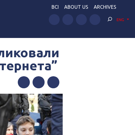
BCI
ABOUT US
ARCHIVES
ENG
бликовали
нтернета”
Facebook
Twitter
Telegram