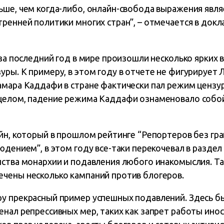
ьше, чем когда-либо, онлайн-свобода выражения явл
ренней политики многих стран”, – отмечается в док
 за последний год в мире произошли несколько ярких 
ры. К примеру, в этом году в отчете не фигурирует Л
мара Каддафи в стране фактически пал режим цензур
целом, падение режима Каддафи ознаменовало собой
ейн, который в прошлом рейтинге “Репортеров без гр
юдением”, в этом году все-таки перекочевал в раздел 
нства монархии и подавления любого инакомыслия. Та
чены несколько кампаний против блогеров.
у прекрасный пример успешных подавлений. Здесь б
енал репрессивных мер, таких как запрет работы ино