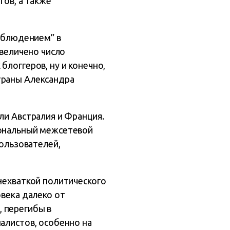
тов, а также
наблюдением” в
увеличено число
блоггеров, ну и конечно,
траны Александра
ли Австралия и Франция.
иональный межсетевой
пользователей,
нехваткой политического
овека далеко от
 перегибы в
алистов, особенно на