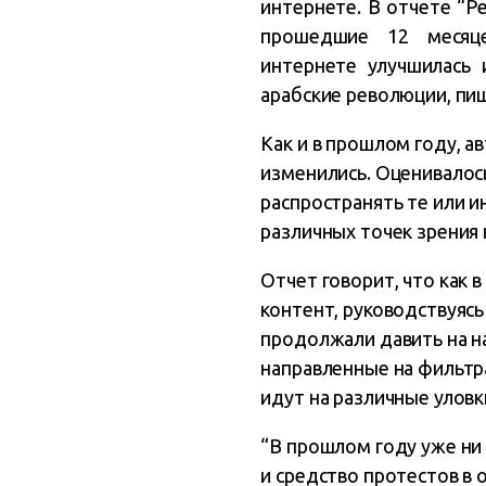
интернете. В отчете “Ре
прошедшие 12 месяц
интернете улучшилась
арабские революции, п
Как и в прошлом году, а
изменились. Оценивалось
распространять те или и
различных точек зрения в
Отчет говорит, что как 
контент, руководствуяс
продолжали давить на н
направленные на фильтр
идут на различные улов
“В прошлом году уже ни 
и средство протестов в 