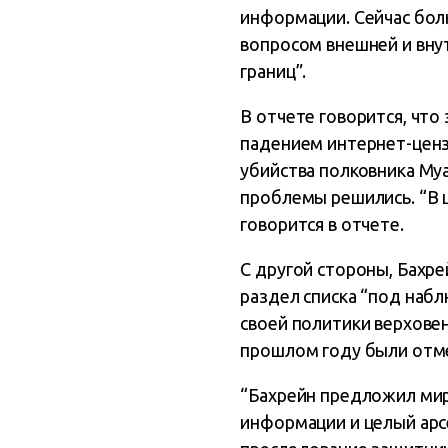
информации. Сейчас бол
вопросом внешней и внут
границ”.
В отчете говорится, что
падением интернет-цензу
убийства полковника Муа
проблемы решились. “В 
говорится в отчете.
С другой стороны, Бахр
раздел списка “под набл
своей политики верхове
прошлом году были отме
“Бахрейн предложил мир
информации и целый арс