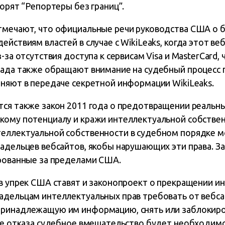
ворят “Репортеры без границ”.
тмечают, что официальные речи руководства США о б
йствиям властей в случае с WikiLeaks, когда этот ве
-за отсутствия доступа к сервисам Visa и MasterCard,
лада также обращают внимание на судебный процесс 
иняют в передаче секретной информации WikiLeaks.
тся также закон 2011 года о предотвращении реальны
ому потенциалу и кражи интеллектуальной собственн
еллектуальной собственности в судебном порядке м
адельцев вебсайтов, якобы нарушающих эти права. За
ированные за пределами США.
 в упрек США ставят и законопроект о прекращении и
адельцам интеллектуальных прав требовать от вебсай
ринадлежащую им информацию, снять или заблокиро
чае отказа судебное вмешательство будет необходимо