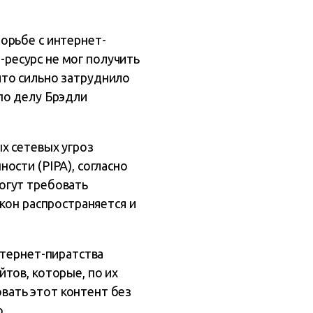
орьбе с интернет-
б-ресурс не мог получить
 что сильно затруднило
по делу Брэдли
х сетевых угроз
ости (PIPA), согласно
огут требовать
кон распространяется и
нтернет-пиратства
тов, которые, по их
вать этот контент без
.