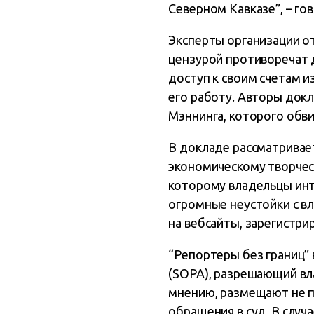
Северном Кавказе”, – го
Эксперты организации о
цензурой противоречат де
доступ к своим счетам из
его работу. Авторы док
Мэннинга, которого обв
В докладе рассматривае
экономическому творческ
которому владельцы инт
огромные неустойки с вл
на вебсайты, зарегистр
“Репортеры без границ”
(SOPA), разрешающий вл
мнению, размещают не п
обращения в суд. В слу