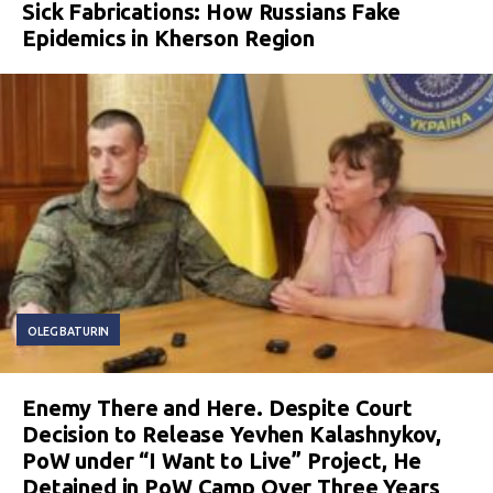
Sick Fabrications: How Russians Fake
Epidemics in Kherson Region
OLEG BATURIN
Enemy There and Here. Despite Court
Decision to Release Yevhen Kalashnykov,
PoW under “I Want to Live” Project, He
Detained in PoW Camp Over Three Years